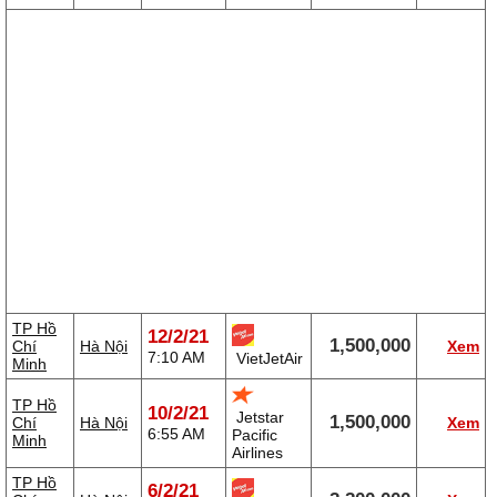
TP Hồ
12/2/21
1,500,000
Chí
Hà Nội
Xem
7:10 AM
VietJetAir
Minh
TP Hồ
10/2/21
Jetstar
1,500,000
Chí
Hà Nội
Xem
6:55 AM
Pacific
Minh
Airlines
TP Hồ
6/2/21