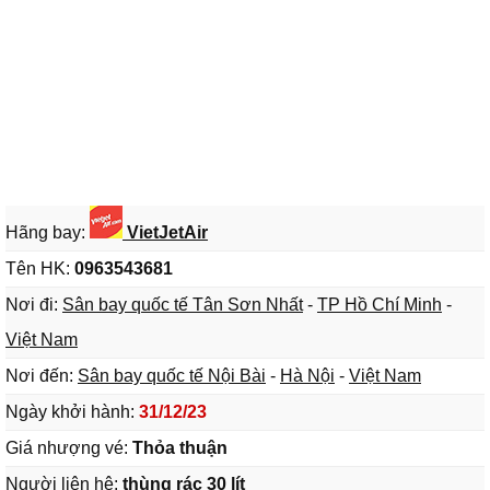
Hãng bay:
VietJetAir
Tên HK:
0963543681
Nơi đi:
Sân bay quốc tế Tân Sơn Nhất
-
TP Hồ Chí Minh
-
Việt Nam
Nơi đến:
Sân bay quốc tế Nội Bài
-
Hà Nội
-
Việt Nam
Ngày khởi hành:
31/12/23
Giá nhượng vé:
Thỏa thuận
Người liên hệ:
thùng rác 30 lít