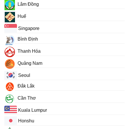
Lâm Đồng
Huế
Singapore
Bình Định
Thanh Hóa
Quảng Nam
Seoul
Đắk Lắk
Cần Thơ
Kuala Lumpur
Honshu