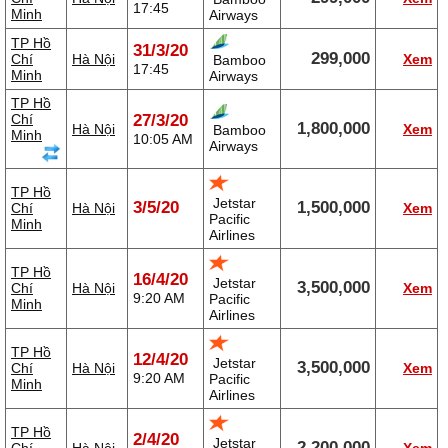
17:45
Minh
Airways
TP Hồ
31/3/20
299,000
Chí
Hà Nội
Xem
Bamboo
17:45
Minh
Airways
TP Hồ
Chí
27/3/20
1,800,000
Hà Nội
Xem
Bamboo
Minh
10:05 AM
Airways
TP Hồ
Jetstar
3/5/20
1,500,000
Chí
Hà Nội
Xem
Pacific
Minh
Airlines
TP Hồ
16/4/20
Jetstar
3,500,000
Chí
Hà Nội
Xem
9:20 AM
Pacific
Minh
Airlines
TP Hồ
12/4/20
Jetstar
3,500,000
Chí
Hà Nội
Xem
9:20 AM
Pacific
Minh
Airlines
TP Hồ
2/4/20
Jetstar
2,200,000