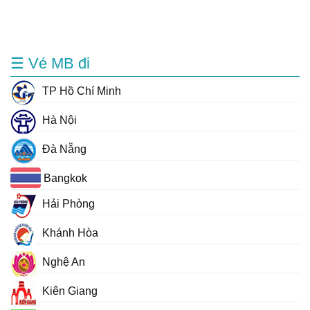
☰ Vé MB đi
TP Hồ Chí Minh
Hà Nội
Đà Nẵng
Bangkok
Hải Phòng
Khánh Hòa
Nghệ An
Kiên Giang