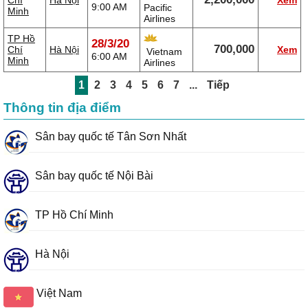
Chí
Hà Nội
Xem
9:00 AM
Pacific
Minh
Airlines
TP Hồ
28/3/20
700,000
Chí
Hà Nội
Xem
Vietnam
6:00 AM
Minh
Airlines
1
2
3
4
5
6
7
...
Tiếp
Thông tin địa điểm
Sân bay quốc tế Tân Sơn Nhất
Sân bay quốc tế Nội Bài
TP Hồ Chí Minh
Hà Nội
Việt Nam