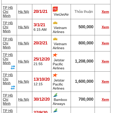
TP Hồ
20/1/21
Thỏa thuận
Chí
Hà Nội
Xem
VietJetAir
Minh
TP Hồ
3/1/21
500,000
Chí
Hà Nội
Xem
Vietnam
6:15 AM
Minh
Airlines
TP Hồ
20/2/21
800,000
Chí
Hà Nội
Xem
Vietnam
Minh
Airlines
TP Hồ
Chí
25/12/20
Jetstar
1,208,000
Hà Nội
Xem
Minh
21:55
Pacific
Airlines
TP Hồ
Chí
13/10/20
Jetstar
1,600,000
Hà Nội
Xem
Minh
12:15
Pacific
Airlines
TP Hồ
30/12/20
700,000
Chí
Hà Nội
Xem
Bamboo
Minh
Airways
TP Hồ
27/9/20