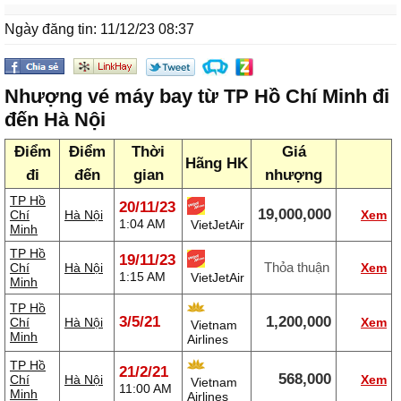
Ngày đăng tin: 11/12/23 08:37
Nhượng vé máy bay từ TP Hồ Chí Minh đi
đến Hà Nội
Điểm
Điểm
Thời
Giá
Hãng HK
đi
đến
gian
nhượng
TP Hồ
20/11/23
19,000,000
Chí
Hà Nội
Xem
1:04 AM
VietJetAir
Minh
TP Hồ
19/11/23
Thỏa thuận
Chí
Hà Nội
Xem
1:15 AM
VietJetAir
Minh
TP Hồ
3/5/21
1,200,000
Chí
Hà Nội
Xem
Vietnam
Minh
Airlines
TP Hồ
21/2/21
568,000
Chí
Hà Nội
Xem
Vietnam
11:00 AM
Minh
Airlines