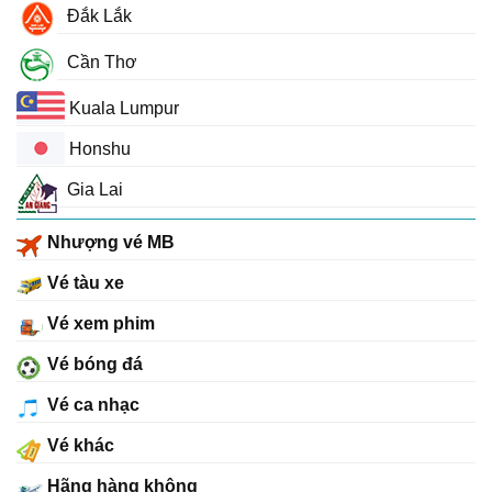
Đắk Lắk
Cần Thơ
Kuala Lumpur
Honshu
Gia Lai
Nhượng vé MB
Vé tàu xe
Vé xem phim
Vé bóng đá
Vé ca nhạc
Vé khác
Hãng hàng không