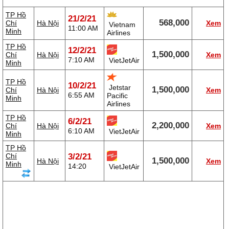
TP Hồ
21/2/21
568,000
Chí
Hà Nội
Xem
Vietnam
11:00 AM
Minh
Airlines
TP Hồ
12/2/21
1,500,000
Chí
Hà Nội
Xem
7:10 AM
VietJetAir
Minh
TP Hồ
10/2/21
Jetstar
1,500,000
Chí
Hà Nội
Xem
6:55 AM
Pacific
Minh
Airlines
TP Hồ
6/2/21
2,200,000
Chí
Hà Nội
Xem
6:10 AM
VietJetAir
Minh
TP Hồ
Chí
3/2/21
1,500,000
Hà Nội
Xem
Minh
14:20
VietJetAir