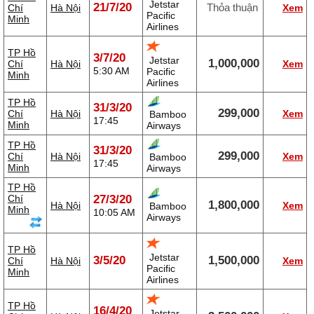
Jetstar
21/7/20
Thỏa thuận
Chí
Hà Nội
Xem
Pacific
Minh
Airlines
TP Hồ
3/7/20
Jetstar
1,000,000
Chí
Hà Nội
Xem
5:30 AM
Pacific
Minh
Airlines
TP Hồ
31/3/20
299,000
Chí
Hà Nội
Xem
Bamboo
17:45
Minh
Airways
TP Hồ
31/3/20
299,000
Chí
Hà Nội
Xem
Bamboo
17:45
Minh
Airways
TP Hồ
Chí
27/3/20
1,800,000
Hà Nội
Xem
Bamboo
Minh
10:05 AM
Airways
TP Hồ
Jetstar
3/5/20
1,500,000
Chí
Hà Nội
Xem
Pacific
Minh
Airlines
TP Hồ
16/4/20
Jetstar