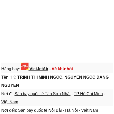
Hãng bay:
VietJetAir
-
Vé khứ hồi
Tên HK:
TRINH THI MINH NGOC, NGUYEN NGOC DANG
NGUYEN
Nơi đi:
Sân bay quốc tế Tân Sơn Nhất
-
TP Hồ Chí Minh
-
Việt Nam
Nơi đến:
Sân bay quốc tế Nội Bài
-
Hà Nội
-
Việt Nam