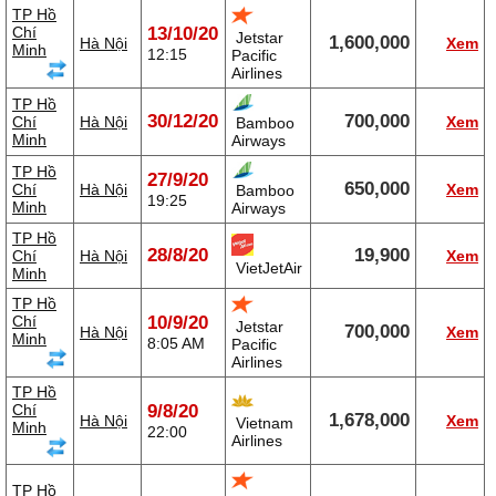
TP Hồ
Chí
13/10/20
Jetstar
1,600,000
Hà Nội
Xem
Minh
12:15
Pacific
Airlines
TP Hồ
30/12/20
700,000
Chí
Hà Nội
Xem
Bamboo
Minh
Airways
TP Hồ
27/9/20
650,000
Chí
Hà Nội
Xem
Bamboo
19:25
Minh
Airways
TP Hồ
28/8/20
19,900
Chí
Hà Nội
Xem
VietJetAir
Minh
TP Hồ
Chí
10/9/20
Jetstar
700,000
Hà Nội
Xem
Minh
8:05 AM
Pacific
Airlines
TP Hồ
Chí
9/8/20
1,678,000
Hà Nội
Xem
Vietnam
Minh
22:00
Airlines
TP Hồ