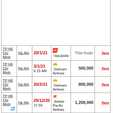
TP Hồ
20/1/21
Thỏa thuận
Chí
Hà Nội
Xem
VietJetAir
Minh
TP Hồ
3/1/21
500,000
Chí
Hà Nội
Xem
Vietnam
6:15 AM
Minh
Airlines
TP Hồ
20/2/21
800,000
Chí
Hà Nội
Xem
Vietnam
Minh
Airlines
TP Hồ
Chí
25/12/20
Jetstar
1,208,000
Hà Nội
Xem
Minh
21:55
Pacific
Airlines