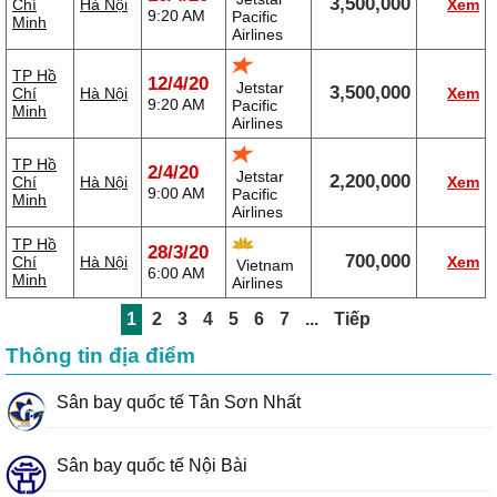
3,500,000
Chí
Hà Nội
Xem
9:20 AM
Pacific
Minh
Airlines
TP Hồ
12/4/20
Jetstar
3,500,000
Chí
Hà Nội
Xem
9:20 AM
Pacific
Minh
Airlines
TP Hồ
2/4/20
Jetstar
2,200,000
Chí
Hà Nội
Xem
9:00 AM
Pacific
Minh
Airlines
TP Hồ
28/3/20
700,000
Chí
Hà Nội
Xem
Vietnam
6:00 AM
Minh
Airlines
1
2
3
4
5
6
7
...
Tiếp
Thông tin địa điểm
Sân bay quốc tế Tân Sơn Nhất
Sân bay quốc tế Nội Bài