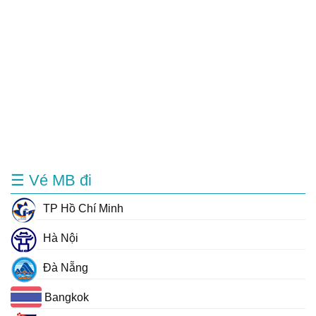
☰ Vé MB đi
TP Hồ Chí Minh
Hà Nội
Đà Nẵng
Bangkok