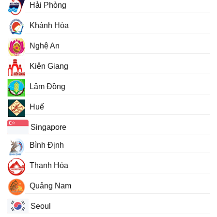
Hải Phòng
Khánh Hòa
Nghệ An
Kiên Giang
Lâm Đồng
Huế
Singapore
Bình Định
Thanh Hóa
Quảng Nam
Seoul