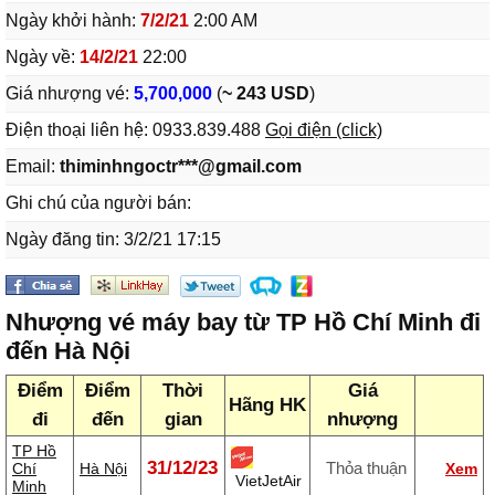
Ngày khởi hành:
7/2/21
2:00 AM
Ngày về:
14/2/21
22:00
Giá nhượng vé:
5,700,000
(
~ 243 USD
)
Điện thoại liên hệ:
0933.839.488
Gọi điện (click)
Email:
thiminhngoctr***@gmail.com
Ghi chú của người bán:
Ngày đăng tin: 3/2/21 17:15
Nhượng vé máy bay từ TP Hồ Chí Minh đi
đến Hà Nội
Điểm
Điểm
Thời
Giá
Hãng HK
đi
đến
gian
nhượng
TP Hồ
31/12/23
Thỏa thuận
Chí
Hà Nội
Xem
VietJetAir
Minh