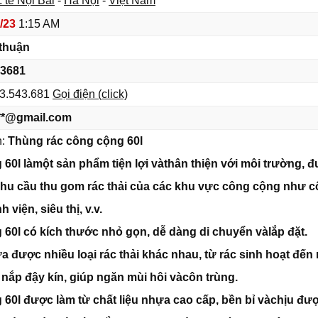
 tế Nội Bài
-
Hà Nội
-
Việt Nam
/23
1:15 AM
thuận
3681
3.543.681
Gọi điện (click)
**@gmail.com
n:
Thùng rác công cộng 60l
60l làmột sản phẩm tiện lợi vàthân thiện với môi trường, 
nhu cầu thu gom rác thải của các khu vực công cộng như 
 viện, siêu thị, v.v.
60l có kích thước nhỏ gọn, dễ dàng di chuyển vàlắp đặt.
a được nhiều loại rác thải khác nhau, từ rác sinh hoạt đến 
 nắp đậy kín, giúp ngăn mùi hôi vàcôn trùng.
60l được làm từ chất liệu nhựa cao cấp, bền bỉ vàchịu đư