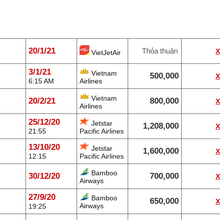
20/1/21
Thỏa thuận
VietJetAir
3/1/21
Vietnam
500,000
6:15 AM
Airlines
Vietnam
20/2/21
800,000
Airlines
25/12/20
Jetstar
1,208,000
21:55
Pacific Airlines
13/10/20
Jetstar
1,600,000
12:15
Pacific Airlines
Bamboo
30/12/20
700,000
Airways
27/9/20
Bamboo
650,000
Airways
19:25