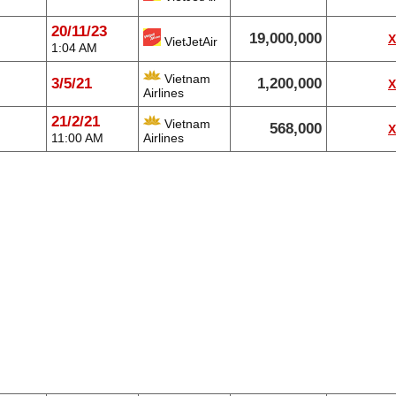
20/11/23
19,000,000
VietJetAir
1:04 AM
Vietnam
3/5/21
1,200,000
Airlines
21/2/21
Vietnam
568,000
11:00 AM
Airlines