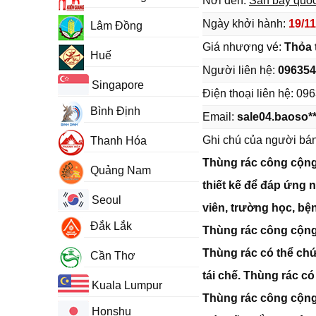
Nơi đến:
Sân bay quốc
Ngày khởi hành:
19/11
Lâm Đồng
Giá nhượng vé:
Thỏa 
Huế
Người liên hệ:
096354
Singapore
Điện thoại liên hệ:
096
Bình Định
Email:
sale04.baoso*
Ghi chú của người bá
Thanh Hóa
Thùng rác công cộng 
Quảng Nam
thiết kế để đáp ứng 
Seoul
viên, trường học, bệnh
Đắk Lắk
Thùng rác công cộng 
Thùng rác có thể chứ
Cần Thơ
tái chế. Thùng rác có
Kuala Lumpur
Thùng rác công cộng 
Honshu