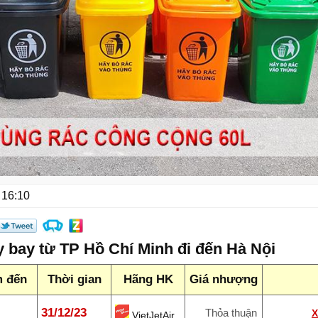
 16:10
bay từ TP Hồ Chí Minh đi đến Hà Nội
m đến
Thời gian
Hãng HK
Giá nhượng
31/12/23
Thỏa thuận
VietJetAir