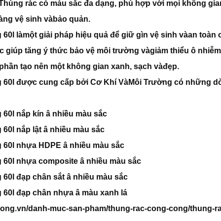
t. Thùng rác có màu sắc đa dạng, phù hợp với mọi không gia
àng vệ sinh vàbảo quản.
60l làmột giải pháp hiệu quả để giữ gìn vệ sinh vàan toàn 
 giúp tăng ý thức bảo vệ môi trường vàgiảm thiểu ô nhiễm
phần tạo nên một không gian xanh, sạch vàđẹp.
 60l được cung cấp bởi Cơ Khí VàMôi Trường có những d
60l nắp kín â nhiều màu sắc
0l nắp lật â nhiều màu sắc
 60l nhựa HDPE â nhiều màu sắc
60l nhựa composite â nhiều màu sắc
60l đạp chân sắt â nhiều màu sắc
60l đạp chân nhựa â màu xanh lá
ruong.vn/danh-muc-san-pham/thung-rac-cong-cong/thung-ra