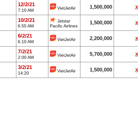
12/2/21
1,500,000
VietJetAir
7:10 AM
10/2/21
Jetstar
1,500,000
6:55 AM
Pacific Airlines
6/2/21
2,200,000
VietJetAir
6:10 AM
7/2/21
5,700,000
VietJetAir
2:00 AM
3/2/21
1,500,000
VietJetAir
14:20