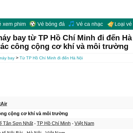
é xem phim
Vé bóng đá
Vé ca nhạc
Loại vé
áy bay từ TP Hồ Chí Minh đi đến Hà
rác công cộng cơ khí và môi trường
>
máy bay
Từ TP Hồ Chí Minh đi đến Hà Nội
tAir
ông cộng cơ khí và môi trường
tế Tân Sơn Nhất
-
TP Hồ Chí Minh
-
Việt Nam