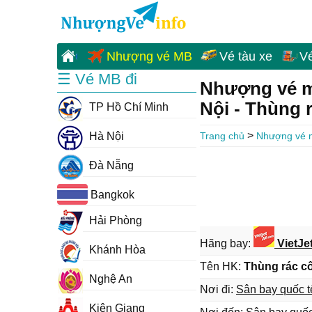
Nhượng vé MB
Vé tàu xe
V
☰ Vé MB đi
Nhượng vé m
Nội - Thùng 
TP Hồ Chí Minh
>
Hà Nội
Trang chủ
Nhượng vé 
Đà Nẵng
Bangkok
Hải Phòng
Hãng bay:
VietJe
Khánh Hòa
Tên HK:
Thùng rác c
Nghệ An
Nơi đi:
Sân bay quốc 
Kiên Giang