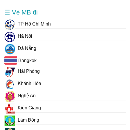
☰ Vé MB đi
TP Hồ Chí Minh
Hà Nội
Đà Nẵng
Bangkok
Hải Phòng
Khánh Hòa
Nghệ An
Kiên Giang
Lâm Đồng