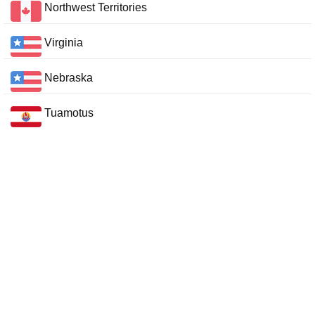
Northwest Territories
Virginia
Nebraska
Tuamotus