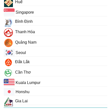
Huế
Singapore
Bình Định
Thanh Hóa
Quảng Nam
Seoul
Đắk Lắk
Cần Thơ
Kuala Lumpur
Honshu
Gia Lai