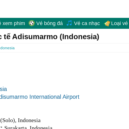
é xem phim
Vé bóng đá
Vé ca nhạc
Loại vé
 tế Adisumarmo (Indonesia)
ndonesia
sia
disumarmo International Airport
 (Solo), Indonesia
t:
Surakarta, Indonesia