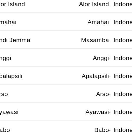
or Island
Alor Island
Indone
-
mahai
Amahai
Indone
-
ndi Jemma
Masamba
Indone
-
nggi
Anggi
Indone
-
alapsili
Apalapsili
Indone
-
rso
Arso
Indone
-
yawasi
Ayawasi
Indone
-
abo
Babo
Indone
-