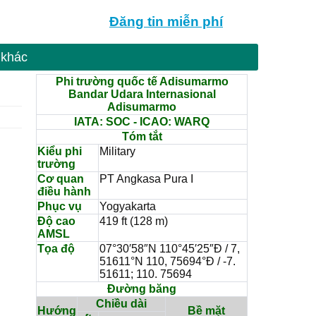
Đăng tin
miễn phí
 khác
Phi trường quốc tế Adisumarmo
Bandar Udara Internasional
Adisumarmo
IATA: SOC - ICAO: WARQ
Tóm tắt
Kiểu phi
Military
trường
Cơ quan
PT Angkasa Pura I
điều hành
Phục vụ
Yogyakarta
Độ cao
419 ft (128 m)
AMSL
Tọa độ
07°30′58″N 110°45′25″Đ / 7,
51611°N 110, 75694°Đ / -7.
51611; 110. 75694
Đường băng
Chiều dài
Hướng
Bề mặt