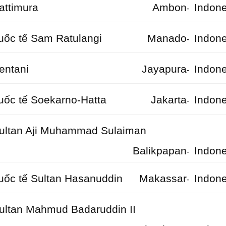
attimura
Ambon
Indone
-
ốc tế Sam Ratulangi
Manado
Indone
-
entani
Jayapura
Indone
-
ốc tế Soekarno-Hatta
Jakarta
Indone
-
ultan Aji Muhammad Sulaiman
Balikpapan
Indone
-
ốc tế Sultan Hasanuddin
Makassar
Indone
-
ultan Mahmud Badaruddin II