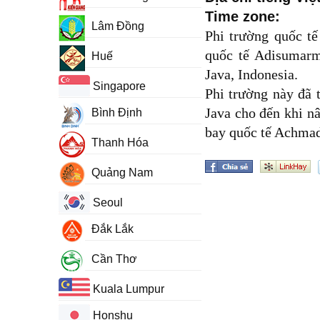
Time zone:
Lâm Đồng
Phi trường quốc 
quốc tế Adisumarmo
Huế
Java, Indonesia.
Singapore
Phi trường này đã 
Java cho đến khi n
Bình Định
bay quốc tế Achmad
Thanh Hóa
Quảng Nam
Seoul
Đắk Lắk
Cần Thơ
Kuala Lumpur
Honshu