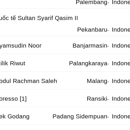
Palembang
Indone
-
ốc tế Sultan Syarif Qasim II
Pekanbaru
Indone
-
yamsudin Noor
Banjarmasin
Indone
-
lik Riwut
Palangkaraya
Indone
-
bdul Rachman Saleh
Malang
Indone
-
resso [1]
Ransiki
Indone
-
ek Godang
Padang Sidempuan
Indone
-