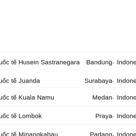
ốc tế Husein Sastranegara
Bandung
Indone
-
uốc tế Juanda
Surabaya
Indone
-
uốc tế Kuala Namu
Medan
Indone
-
uốc tế Lombok
Praya
Indone
-
uốc tế Minangkabau
Padang
Indone
-