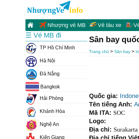
Nhượng vé MB
Vé tàu xe
V
☰ Vé MB đi
Sân bay quốc
TP Hồ Chí Minh
>
>
Trang chủ
Sân bay
I
Hà Nội
Đà Nẵng
Bangkok
Quốc gia:
Indone
Hải Phòng
Tên tiếng Anh:
A
Khánh Hòa
Mã ITA:
SOC
Logo:
Nghệ An
Địa chỉ:
Surakarta
Địa chỉ tiếng Việ
Kiên Giang