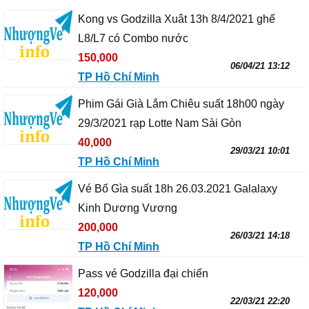
Kong vs Godzilla Xuât 13h 8/4/2021 ghế
L8/L7 có Combo nước
150,000
06/04/21 13:12
TP Hồ Chí Minh
Phim Gái Già Lắm Chiêu suất 18h00 ngày
29/3/2021 rạp Lotte Nam Sài Gòn
40,000
29/03/21 10:01
TP Hồ Chí Minh
Vé Bố Gìa suất 18h 26.03.2021 Galalaxy
Kinh Dương Vương
200,000
26/03/21 14:18
TP Hồ Chí Minh
Pass vé Godzilla đại chiến
120,000
22/03/21 22:20