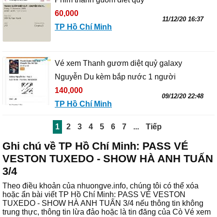
60,000
11/12/20 16:37
TP Hồ Chí Minh
Vé xem Thanh gươm diệt quỷ galaxy
Nguyễn Du kèm bắp nước 1 người
140,000
09/12/20 22:48
TP Hồ Chí Minh
1
2
3
4
5
6
7
...
Tiếp
Ghi chú về TP Hồ Chí Minh: PASS VÉ
VESTON TUXEDO - SHOW HÀ ANH TUẤN
3/4
Theo điều khoản của nhuongve.info, chúng tôi có thể xóa
hoặc ẩn bài viết TP Hồ Chí Minh: PASS VÉ VESTON
TUXEDO - SHOW HÀ ANH TUẤN 3/4 nếu thông tin không
trung thực, thông tin lừa đảo hoặc là tin đăng của Cò Vé xem