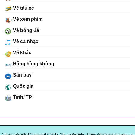
Vé tàu xe
Vé xem phim
Vé bóng đá
Vé ca nhạc
Vé khác
Hãng hàng không
Sân bay
Quốc gia
Tỉnh/ TP
NhượngVé.info
| Copyright © 2018 NhuongVe.info - Cộng đồng sang nhượng vé