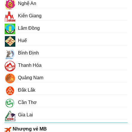
Nghệ An
Kiên Giang
Lâm Đồng
Huế
Bình Định
Thanh Hóa
Quảng Nam
Đắk Lắk
Cần Thơ
Gia Lai
Nhượng vé MB