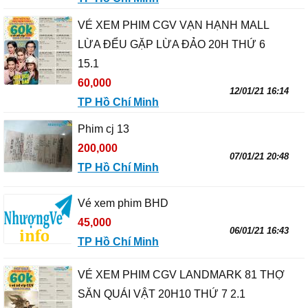
VÉ XEM PHIM CGV VẠN HẠNH MALL
LỪA ĐỂU GẶP LỪA ĐẢO 20H THỨ 6
15.1
60,000
12/01/21 16:14
TP Hồ Chí Minh
Phim cj 13
200,000
07/01/21 20:48
TP Hồ Chí Minh
Vé xem phim BHD
45,000
06/01/21 16:43
TP Hồ Chí Minh
VÉ XEM PHIM CGV LANDMARK 81 THỢ
SĂN QUÁI VẬT 20H10 THỨ 7 2.1