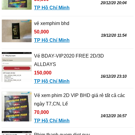
20/12/20 20:04
TP Hồ Chí Minh
vé xemphim bhd
50,000
19/12/20 11:54
TP Hồ Chí Minh
Vé BDAY-VIP2020 FREE 2D/3D
ALLDAYS
150,000
16/12/20 23:10
TP Hồ Chí Minh
Vé xem phim 2D VIP BHD giá rẻ tất cả các
ngày T7,CN, Lể
70,000
14/12/20 16:57
TP Hồ Chí Minh
Phim thanh guom diet quy