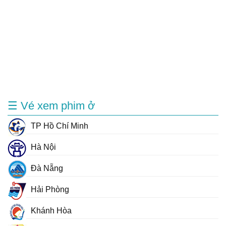
☰ Vé xem phim ở
TP Hồ Chí Minh
Hà Nội
Đà Nẵng
Hải Phòng
Khánh Hòa