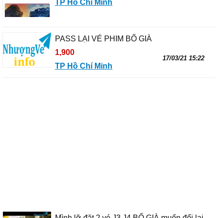
TP Hồ Chí Minh
PASS LẠI VÉ PHIM BỐ GIÀ
1,900
17/03/21 15:22
TP Hồ Chí Minh
Mình lỡ đặt 2 vé J3,J4 BỐ GIÀ muốn đổi lại