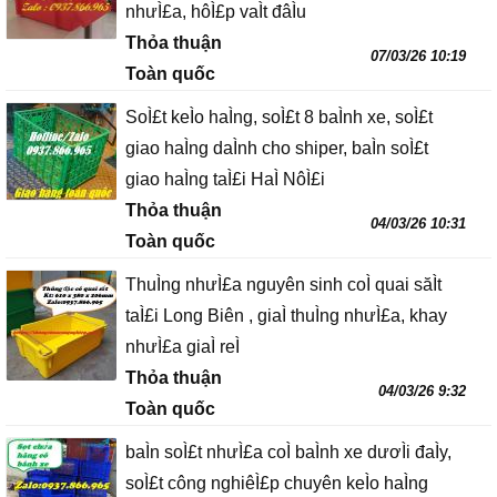
nhưÌ£a, hôÌ£p vaÌt đâÌu
Thỏa thuận
07/03/26 10:19
Toàn quốc
SoÌ£t keÌo haÌng, soÌ£t 8 baÌnh xe, soÌ£t
giao haÌng daÌnh cho shiper, baÌn soÌ£t
giao haÌng taÌ£i HaÌ NôÌ£i
Thỏa thuận
04/03/26 10:31
Toàn quốc
ThuÌng nhưÌ£a nguyên sinh coÌ quai săÌt
taÌ£i Long Biên , giaÌ thuÌng nhưÌ£a, khay
nhưÌ£a giaÌ reÌ
Thỏa thuận
04/03/26 9:32
Toàn quốc
baÌn soÌ£t nhưÌ£a coÌ baÌnh xe dươÌi đaÌy,
soÌ£t công nghiêÌ£p chuyên keÌo haÌng