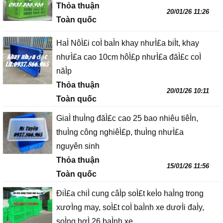
Thỏa thuận
20/01/26 11:26
Toàn quốc
HaÌ NôÌ£i coÌ baÌn khay nhưÌ£a biÌt, khay
nhưÌ£a cao 10cm hôÌ£p nhưÌ£a đăÌ£c coÌ
năÌp
Thỏa thuận
20/01/26 10:11
Toàn quốc
GiaÌ thuÌng đăÌ£c cao 25 bao nhiêu tiêÌn,
thuÌng công nghiêÌ£p, thuÌng nhưÌ£a
nguyên sinh
Thỏa thuận
15/01/26 11:56
Toàn quốc
ĐiÌ£a chiÌ cung câÌp soÌ£t keÌo haÌng trong
xươÌng may, soÌ£t coÌ baÌnh xe dươÌi đaÌy,
soÌng hơÌ 26 baÌnh xe