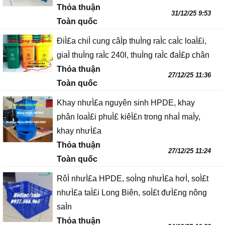
Thỏa thuận
31/12/25 9:53
Toàn quốc
ĐiÌ£a chiÌ cung câÌp thuÌng raÌc caÌc loaÌ£i,
giaÌ thuÌng raÌc 240l, thuÌng raÌc đaÌ£p chân
Thỏa thuận
27/12/25 11:36
Toàn quốc
Khay nhưÌ£a nguyên sinh HPDE, khay
phân loaÌ£i phuÌ£ kiêÌ£n trong nhaÌ maÌy,
khay nhưÌ£a
Thỏa thuận
27/12/25 11:24
Toàn quốc
RôÌ nhưÌ£a HPDE, soÌng nhưÌ£a hơÌ, soÌ£t
nhưÌ£a taÌ£i Long Biên, soÌ£t đưÌ£ng nông
saÌn
Thỏa thuận