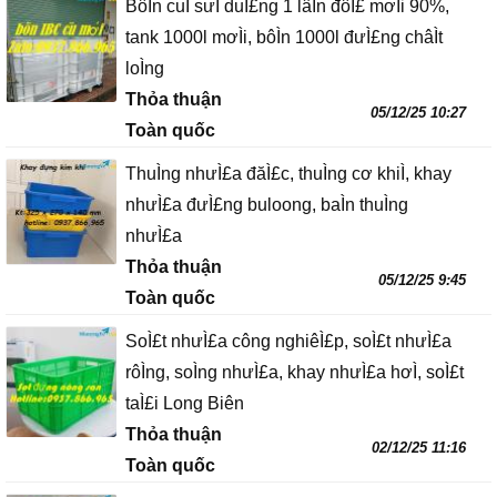
BôÌn cuÌ sưÌ duÌ£ng 1 lâÌn đôÌ£ mơÌi 90%,
tank 1000l mơÌi, bôÌn 1000l đưÌ£ng châÌt
loÌng
Thỏa thuận
05/12/25 10:27
Toàn quốc
ThuÌng nhưÌ£a đăÌ£c, thuÌng cơ khiÌ, khay
nhưÌ£a đưÌ£ng buloong, baÌn thuÌng
nhưÌ£a
Thỏa thuận
05/12/25 9:45
Toàn quốc
SoÌ£t nhưÌ£a công nghiêÌ£p, soÌ£t nhưÌ£a
rôÌng, soÌng nhưÌ£a, khay nhưÌ£a hơÌ, soÌ£t
taÌ£i Long Biên
Thỏa thuận
02/12/25 11:16
Toàn quốc