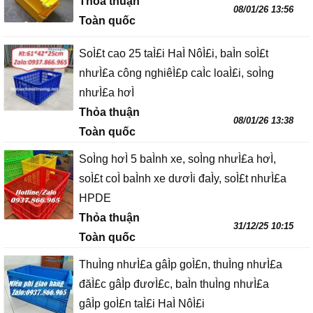
Thỏa thuận
08/01/26 13:56
Toàn quốc
SoÌ£t cao 25 taÌ£i HaÌ NôÌ£i, baÌn soÌ£t
nhưÌ£a công nghiêÌ£p caÌc loaÌ£i, soÌng
nhưÌ£a hơÌ
Thỏa thuận
08/01/26 13:38
Toàn quốc
SoÌng hơÌ 5 baÌnh xe, soÌng nhưÌ£a hơÌ,
soÌ£t coÌ baÌnh xe dươÌi đaÌy, soÌ£t nhưÌ£a
HPDE
Thỏa thuận
31/12/25 10:15
Toàn quốc
ThuÌng nhưÌ£a gâÌp goÌ£n, thuÌng nhưÌ£a
đăÌ£c gâÌp đươÌ£c, baÌn thuÌng nhưÌ£a
gâÌp goÌ£n taÌ£i HaÌ NôÌ£i