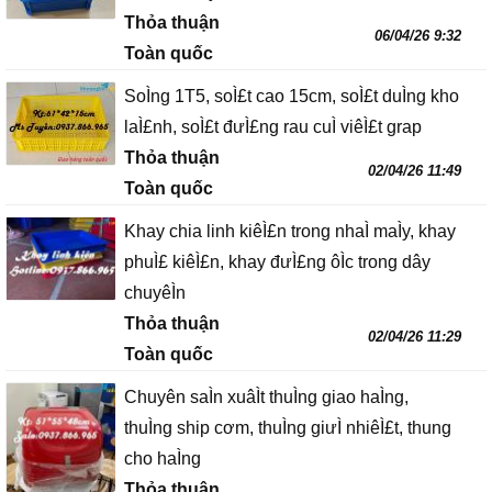
Thỏa thuận
06/04/26 9:32
Toàn quốc
SoÌng 1T5, soÌ£t cao 15cm, soÌ£t duÌng kho
laÌ£nh, soÌ£t đưÌ£ng rau cuÌ viêÌ£t grap
Thỏa thuận
02/04/26 11:49
Toàn quốc
Khay chia linh kiêÌ£n trong nhaÌ maÌy, khay
phuÌ£ kiêÌ£n, khay đưÌ£ng ôÌc trong dây
chuyêÌn
Thỏa thuận
02/04/26 11:29
Toàn quốc
Chuyên saÌn xuâÌt thuÌng giao haÌng,
thuÌng ship cơm, thuÌng giưÌ nhiêÌ£t, thung
cho haÌng
Thỏa thuận