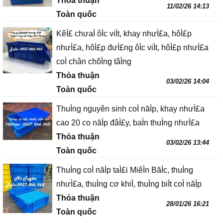
Thỏa thuận
11/02/26 14:13
Toàn quốc
KêÌ£ chưaÌ ôÌc viÌt, khay nhưÌ£a, hôÌ£p
nhưÌ£a, hôÌ£p đưÌ£ng ôÌc viÌt, hôÌ£p nhưÌ£a
coÌ chân chôÌng tâÌng
Thỏa thuận
03/02/26 14:04
Toàn quốc
ThuÌng nguyên sinh coÌ năÌp, khay nhưÌ£a
cao 20 co năÌp đâÌ£y, baÌn thuÌng nhưÌ£a
Thỏa thuận
03/02/26 13:44
Toàn quốc
ThuÌng coÌ năÌp taÌ£i MiêÌn BăÌc, thuÌng
nhưÌ£a, thuÌng cơ khiÌ, thuÌng biÌt coÌ năÌp
Thỏa thuận
28/01/26 16:21
Toàn quốc