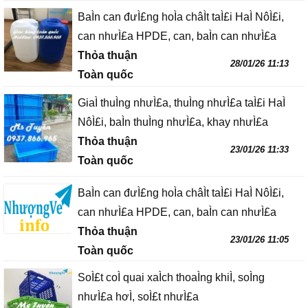
BaÌn can đưÌ£ng hoÌa châÌt taÌ£i HaÌ NôÌ£i,
can nhưÌ£a HPDE, can, baÌn can nhưÌ£a
Thỏa thuận
28/01/26 11:13
Toàn quốc
GiaÌ thuÌng nhưÌ£a, thuÌng nhưÌ£a taÌ£i HaÌ
NôÌ£i, baÌn thuÌng nhưÌ£a, khay nhưÌ£a
Thỏa thuận
23/01/26 11:33
Toàn quốc
BaÌn can đưÌ£ng hoÌa châÌt taÌ£i HaÌ NôÌ£i,
can nhưÌ£a HPDE, can, baÌn can nhưÌ£a
Thỏa thuận
23/01/26 11:05
Toàn quốc
SoÌ£t coÌ quai xaÌch thoaÌng khiÌ, soÌng
nhưÌ£a hơÌ, soÌ£t nhưÌ£a