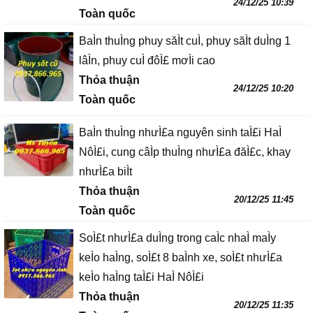
24/12/25 10:39
Toàn quốc
BaÌn thuÌng phuy săÌt cuÌ, phuy săÌt duÌng 1
lâÌn, phuy cuÌ đôÌ£ mơÌi cao
Thỏa thuận
24/12/25 10:20
Toàn quốc
BaÌn thuÌng nhưÌ£a nguyên sinh taÌ£i HaÌ
NôÌ£i, cung câÌp thuÌng nhưÌ£a đăÌ£c, khay
nhưÌ£a biÌt
Thỏa thuận
20/12/25 11:45
Toàn quốc
SoÌ£t nhưÌ£a duÌng trong caÌc nhaÌ maÌy
keÌo haÌng, soÌ£t 8 baÌnh xe, soÌ£t nhưÌ£a
keÌo haÌng taÌ£i HaÌ NôÌ£i
Thỏa thuận
20/12/25 11:35