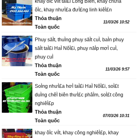
khay ôÌc viÌt taÌ£i Long Biên, khay chưÌa
ôÌc, khay nhưÌ£a đưÌ£ng linh kiêÌ£n
Thỏa thuận
11/03/26 10:52
Toàn quốc
Phuy săÌt, thuÌng phuy săÌt cuÌ, baÌn phuy
săÌt taÌ£i HaÌ NôÌ£i, phuy năÌp mơÌ cuÌ,
phuy cuÌ
Thỏa thuận
11/03/26 9:57
Toàn quốc
SoÌng nhưÌ£a hơÌ taÌ£i HaÌ NôÌ£i, soÌ£t
duÌng chêÌ biên thưÌ£c phâÌm, soÌ£t công
nghiêÌ£p
Thỏa thuận
07/03/26 10:31
Toàn quốc
khay ôÌc viÌt, khay công nghiêÌ£p, khay