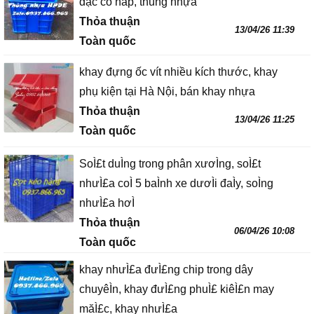
đặc có nắp, thùng nhựa
Thỏa thuận
13/04/26 11:39
Toàn quốc
khay đựng ốc vít nhiều kích thước, khay
phụ kiện tại Hà Nội, bán khay nhựa
Thỏa thuận
13/04/26 11:25
Toàn quốc
SoÌ£t duÌng trong phân xươÌng, soÌ£t
nhưÌ£a coÌ 5 baÌnh xe dươÌi đaÌy, soÌng
nhưÌ£a hơÌ
Thỏa thuận
06/04/26 10:08
Toàn quốc
khay nhưÌ£a đưÌ£ng chip trong dây
chuyêÌn, khay đưÌ£ng phuÌ£ kiêÌ£n may
măÌ£c, khay nhưÌ£a