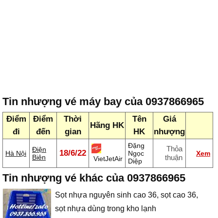
Tin nhượng vé máy bay của 0937866965
Điểm
Điểm
Thời
Tên
Giá
Hãng HK
đi
đến
gian
HK
nhượng
Đặng
Thỏa
Điện
18/6/22
Hà Nội
Ngọc
Xem
Biên
thuận
VietJetAir
Diệp
Tin nhượng vé khác của 0937866965
Sọt nhựa nguyên sinh cao 36, sọt cao 36,
sọt nhựa dùng trong kho lạnh