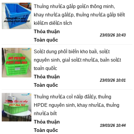
ThuÌng nhưÌ£a gâÌp goÌ£n thông minh,
khay nhưÌ£a gâÌ£p, thuÌng nhưÌ£a gâÌp tiêÌt
kiêÌ£m diêÌ£n tiÌch
Thỏa thuận
23/03/26 10:43
Toàn quốc
SoÌ£t dung phôÌ biêÌn kho baÌi, soÌ£t
nguyên sinh, giaÌ soÌ£t nhưÌ£a, baÌn soÌ£t
toaÌn quôÌc
Thỏa thuận
23/03/26 10:01
Toàn quốc
ThuÌng nhưÌ£a coÌ năÌp đâÌ£y, thuÌng
HPDE nguyên sinh, khay nhưÌ£a, thuÌng
nhưÌ£a biÌt
Thỏa thuận
19/03/26 10:44
Toàn quốc