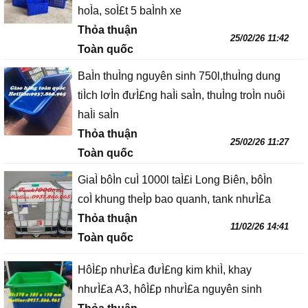
hoÌa, soÌ£t 5 baÌnh xe
Thỏa thuận
25/02/26 11:42
Toàn quốc
BaÌn thuÌng nguyên sinh 750l,thuÌng dung
tiÌch lơÌn đưÌ£ng haÌi saÌn, thuÌng troÌn nuôi
haÌi saÌn
Thỏa thuận
25/02/26 11:27
Toàn quốc
GiaÌ bôÌn cuÌ 1000l taÌ£i Long Biên, bôÌn
coÌ khung theÌp bao quanh, tank nhưÌ£a
Thỏa thuận
11/02/26 14:41
Toàn quốc
HôÌ£p nhưÌ£a đưÌ£ng kim khiÌ, khay
nhưÌ£a A3, hôÌ£p nhưÌ£a nguyên sinh