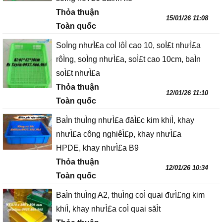
Thỏa thuận
15/01/26 11:08
Toàn quốc
SoÌng nhưÌ£a coÌ lôÌ cao 10, soÌ£t nhưÌ£a
rôÌng, soÌng nhưÌ£a, soÌ£t cao 10cm, baÌn
soÌ£t nhưÌ£a
Thỏa thuận
12/01/26 11:10
Toàn quốc
BaÌn thuÌng nhưÌ£a đăÌ£c kim khiÌ, khay
nhưÌ£a công nghiêÌ£p, khay nhưÌ£a
HPDE, khay nhưÌ£a B9
Thỏa thuận
12/01/26 10:34
Toàn quốc
BaÌn thuÌng A2, thuÌng coÌ quai đưÌ£ng kim
khiÌ, khay nhưÌ£a coÌ quai săÌt