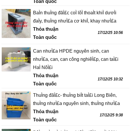
Toàn quốc
BaÌn thuÌng đăÌ£c coÌ lôÌ thoaÌt khiÌ dươÌi
đaÌy, thuÌng nhưÌ£a cơ khiÌ, khay nhưÌ£a
Thỏa thuận
17/12/25 10:56
Toàn quốc
Can nhưÌ£a HPDE nguyên sinh, can
nhưÌ£a, can, can công nghiêÌ£p, can taÌ£i
HaÌ NôÌ£i
Thỏa thuận
17/12/25 10:32
Toàn quốc
ThuÌng đăÌ£c- thuÌng biÌt taÌ£i Long Biên,
thuÌng nhưÌ£a nguyên sinh, thuÌng nhưÌ£a
Thỏa thuận
17/12/25 9:38
Toàn quốc