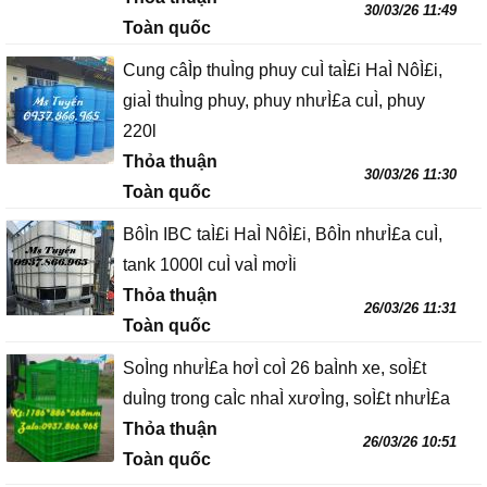
30/03/26 11:49
Toàn quốc
Cung câÌp thuÌng phuy cuÌ taÌ£i HaÌ NôÌ£i,
giaÌ thuÌng phuy, phuy nhưÌ£a cuÌ, phuy
220l
Thỏa thuận
30/03/26 11:30
Toàn quốc
BôÌn IBC taÌ£i HaÌ NôÌ£i, BôÌn nhưÌ£a cuÌ,
tank 1000l cuÌ vaÌ mơÌi
Thỏa thuận
26/03/26 11:31
Toàn quốc
SoÌng nhưÌ£a hơÌ coÌ 26 baÌnh xe, soÌ£t
duÌng trong caÌc nhaÌ xươÌng, soÌ£t nhưÌ£a
Thỏa thuận
26/03/26 10:51
Toàn quốc