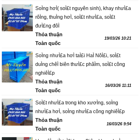
SoÌng hơÌ( soÌ£t nguyên sinh), khay nhưÌ£a
rôÌng, thuÌng hơÌ, soÌ£t nhưÌ£a, soÌ£t
đưÌ£ng đôÌ
Thỏa thuận
19/03/26 10:21
Toàn quốc
SoÌng nhưÌ£a hơÌ taÌ£i HaÌ NôÌ£i, soÌ£t
duÌng chêÌ biên thưÌ£c phâÌm, soÌ£t công
nghiêÌ£p
Thỏa thuận
16/03/26 11:11
Toàn quốc
SoÌ£t nhưÌ£a trong kho xươÌng, soÌng
nhưÌ£a hơÌ, soÌng nhưÌ£a công nghiêÌ£p
Thỏa thuận
16/03/26 9:54
Toàn quốc