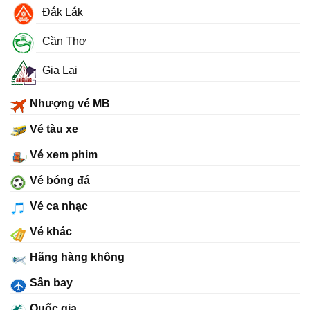
Đắk Lắk
Cần Thơ
Gia Lai
Nhượng vé MB
Vé tàu xe
Vé xem phim
Vé bóng đá
Vé ca nhạc
Vé khác
Hãng hàng không
Sân bay
Quốc gia