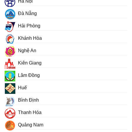
Hà Nội
Đà Nẵng
Hải Phòng
Khánh Hòa
Nghệ An
Kiên Giang
Lâm Đồng
Huế
Bình Định
Thanh Hóa
Quảng Nam