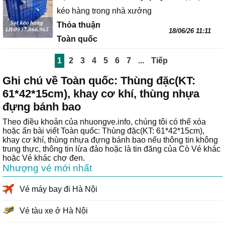
kéo hàng trong nhà xưởng
Thỏa thuận
18/06/26 11:11
Toàn quốc
1
2
3
4
5
6
7
...
Tiếp
Ghi chú về Toàn quốc: Thùng đặc(KT:
61*42*15cm), khay cơ khí, thùng nhựa
đựng bánh bao
Theo điều khoản của nhuongve.info, chúng tôi có thể xóa
hoặc ẩn bài viết Toàn quốc: Thùng đặc(KT: 61*42*15cm),
khay cơ khí, thùng nhựa đựng bánh bao nếu thông tin không
trung thực, thông tin lừa đảo hoặc là tin đăng của Cò Vé khác
hoặc Vé khác chợ đen.
Nhượng vé mới nhất
Vé máy bay đi Hà Nội
Vé tàu xe ở Hà Nội