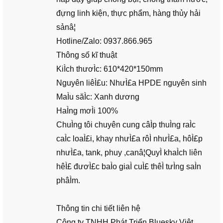
đựng linh kiện, thực phẩm, hàng thủy hải
sảnâ¦
Hotline/Zalo: 0937.866.965
Thông số kĩ thuật
KiÌch thươÌc: 610*420*150mm
Nguyên liêÌ£u: NhưÌ£a HPDE nguyên sinh
MaÌu săÌc: Xanh dương
HaÌng mơÌi 100%
ChuÌng tôi chuyên cung câÌp thuÌng raÌc
caÌc loaÌ£i, khay nhưÌ£a rôÌ nhưÌ£a, hôÌ£p
nhưÌ£a, tank, phuy ,canâ¦QuyÌ khaÌch liên
hêÌ£ đươÌ£c baÌo giaÌ cuÌ£ thêÌ tưÌng saÌn
phâÌm.
Thông tin chi tiết liên hệ
Công ty TNHH Phát Triển Bluesky Việt