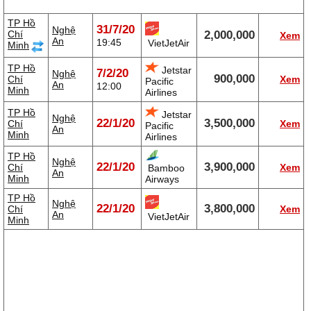
TP Hồ
31/7/20
Nghệ
Chí
2,000,000
Xem
An
19:45
VietJetAir
Minh
TP Hồ
Jetstar
7/2/20
Nghệ
900,000
Chí
Xem
Pacific
An
12:00
Minh
Airlines
TP Hồ
Jetstar
Nghệ
22/1/20
3,500,000
Chí
Xem
Pacific
An
Minh
Airlines
TP Hồ
Nghệ
22/1/20
3,900,000
Chí
Xem
Bamboo
An
Minh
Airways
TP Hồ
Nghệ
22/1/20
3,800,000
Chí
Xem
An
VietJetAir
Minh