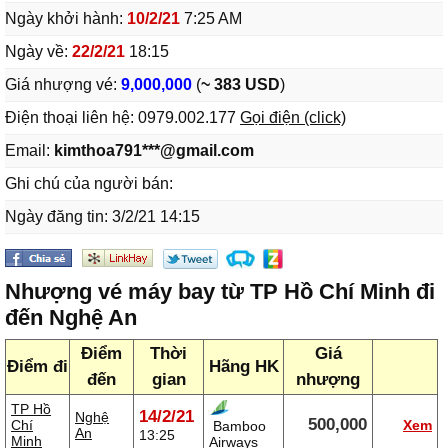
Ngày khởi hành:
10/2/21
7:25 AM
Ngày về:
22/2/21
18:15
Giá nhượng vé:
9,000,000
(
~ 383 USD
)
Điện thoại liên hệ:
0979.002.177
Gọi điện (click)
Email:
kimthoa791***@gmail.com
Ghi chú của người bán:
Ngày đăng tin: 3/2/21 14:15
Nhượng vé máy bay từ TP Hồ Chí Minh đi
đến Nghệ An
Điểm
Thời
Giá
Điểm đi
Hãng HK
đến
gian
nhượng
TP Hồ
14/2/21
Nghệ
500,000
Chí
Xem
Bamboo
An
13:25
Minh
Airways