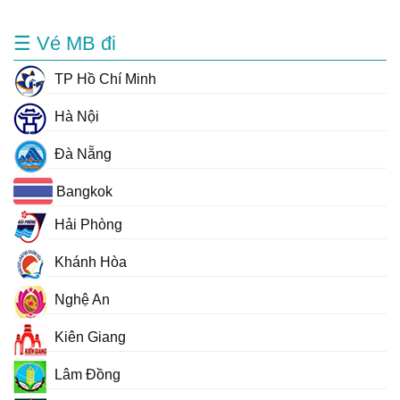
☰ Vé MB đi
TP Hồ Chí Minh
Hà Nội
Đà Nẵng
Bangkok
Hải Phòng
Khánh Hòa
Nghệ An
Kiên Giang
Lâm Đồng