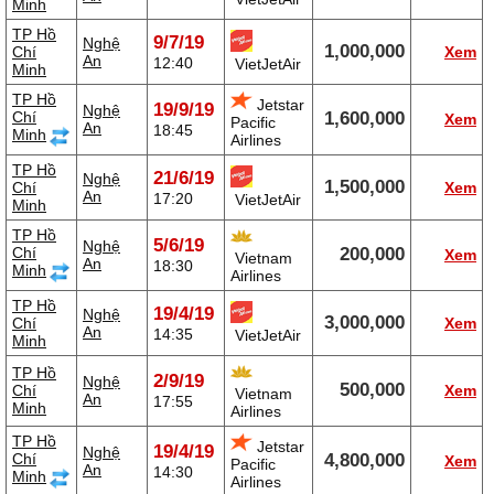
Minh
TP Hồ
9/7/19
Nghệ
1,000,000
Chí
Xem
An
12:40
VietJetAir
Minh
TP Hồ
Jetstar
19/9/19
Nghệ
Chí
1,600,000
Xem
Pacific
An
18:45
Minh
Airlines
TP Hồ
21/6/19
Nghệ
1,500,000
Chí
Xem
An
17:20
VietJetAir
Minh
TP Hồ
5/6/19
Nghệ
Chí
200,000
Xem
Vietnam
An
18:30
Minh
Airlines
TP Hồ
19/4/19
Nghệ
3,000,000
Chí
Xem
An
14:35
VietJetAir
Minh
TP Hồ
2/9/19
Nghệ
500,000
Chí
Xem
Vietnam
An
17:55
Minh
Airlines
TP Hồ
Jetstar
19/4/19
Nghệ
Chí
4,800,000
Xem
Pacific
An
14:30
Minh
Airlines