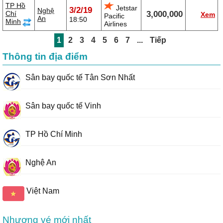
TP Hồ
Jetstar
3/2/19
Nghệ
Chí
3,000,000
Xem
Pacific
An
18:50
Minh
Airlines
1
2
3
4
5
6
7
...
Tiếp
Thông tin địa điểm
Sân bay quốc tế Tân Sơn Nhất
Sân bay quốc tế Vinh
TP Hồ Chí Minh
Nghệ An
Việt Nam
Nhượng vé mới nhất