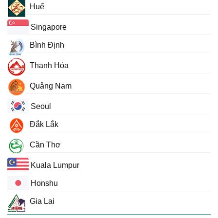
Huế
Singapore
Bình Định
Thanh Hóa
Quảng Nam
Seoul
Đắk Lắk
Cần Thơ
Kuala Lumpur
Honshu
Gia Lai