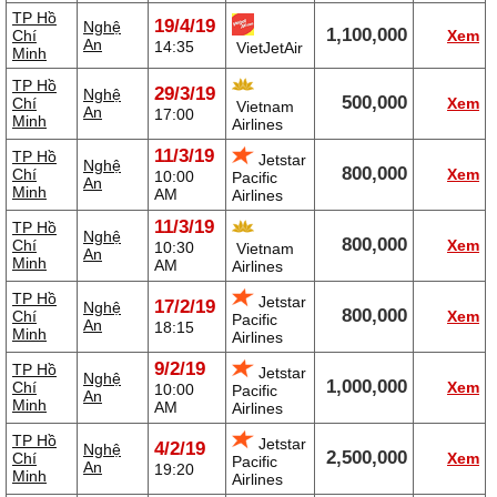
TP Hồ
19/4/19
Nghệ
1,100,000
Chí
Xem
An
14:35
VietJetAir
Minh
TP Hồ
29/3/19
Nghệ
500,000
Chí
Xem
Vietnam
An
17:00
Minh
Airlines
11/3/19
TP Hồ
Jetstar
Nghệ
800,000
Chí
Xem
10:00
Pacific
An
Minh
AM
Airlines
11/3/19
TP Hồ
Nghệ
800,000
Chí
Xem
10:30
Vietnam
An
Minh
AM
Airlines
TP Hồ
Jetstar
17/2/19
Nghệ
800,000
Chí
Xem
Pacific
An
18:15
Minh
Airlines
9/2/19
TP Hồ
Jetstar
Nghệ
1,000,000
Chí
Xem
10:00
Pacific
An
Minh
AM
Airlines
TP Hồ
Jetstar
4/2/19
Nghệ
2,500,000
Chí
Xem
Pacific
An
19:20
Minh
Airlines