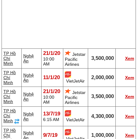
21/1/20
TP Hồ
Jetstar
Nghệ
3,500,000
Chí
Xem
10:00
Pacific
An
Minh
AM
Airlines
TP Hồ
Nghệ
11/1/20
2,000,000
Chí
Xem
An
VietJetAir
Minh
21/1/20
TP Hồ
Jetstar
Nghệ
3,500,000
Chí
Xem
10:00
Pacific
An
Minh
AM
Airlines
TP Hồ
13/7/19
Nghệ
Chí
4,300,000
Xem
An
6:15 AM
VietJetAir
Minh
TP Hồ
Nghệ
9/7/19
1,000,000
Chí
Xem
An
VietJetAir