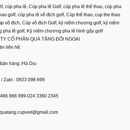
f, cúp pha lê, Cúp pha lê Golf, cúp pha lê thể thao, cúp pha
thao golf, cúp pha lê vô địch golf, Cúp thể thao, cup the thao
úp vô địch, Cúp vô địch Golf, kỷ niệm chương golf, kỷ niệm
 pha lê golf, Kỷ niệm chương pha lê hình gậy golf
TY CỔ PHẦN QUÀ TẶNG ĐỐI NGOẠI
in liên hệ:
bán hàng :Hà Dịu
 / Zalo : 0923 098 699
02466 866 999-024 3360 2345
 quatang.cupviet@gmail.com