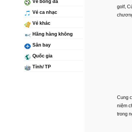
Vé bóng đá
golf, C
Vé ca nhạc
chương
Vé khác
Hãng hàng không
Sân bay
Quốc gia
Tỉnh/ TP
Cung cấ
niệm c
trong n