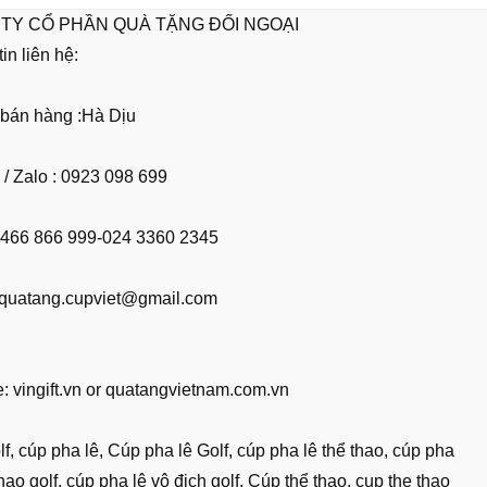
TY CỔ PHẦN QUÀ TẶNG ĐỐI NGOẠI
in liên hệ:
bán hàng :Hà Dịu
 / Zalo : 0923 098 699
02466 866 999-024 3360 2345
 quatang.cupviet@gmail.com
: vingift.vn or quatangvietnam.com.vn
f, cúp pha lê, Cúp pha lê Golf, cúp pha lê thể thao, cúp pha
thao golf, cúp pha lê vô địch golf, Cúp thể thao, cup the thao