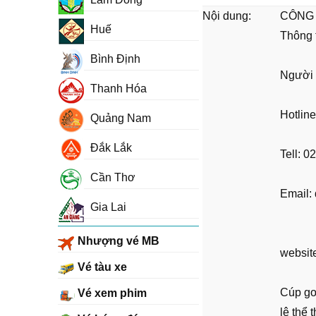
Nội dung:
CÔNG 
Huế
Thông t
Bình Định
Người 
Thanh Hóa
Hotline
Quảng Nam
Đắk Lắk
Tell: 
Cần Thơ
Email:
Gia Lai
Nhượng vé MB
website
Vé tàu xe
Cúp gol
Vé xem phim
lê thể 