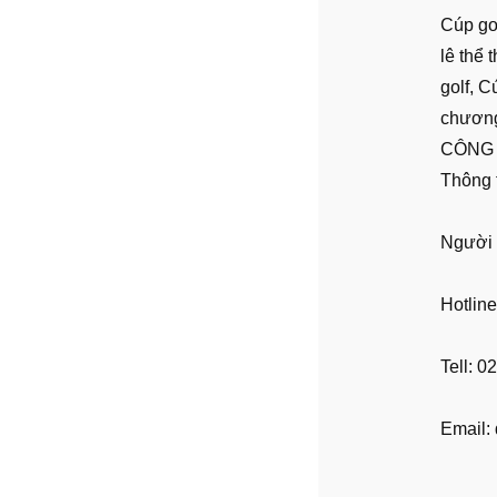
Cúp gol
lê thể 
golf, C
chương
CÔNG 
Thông t
Người 
Hotline
Tell: 
Email: