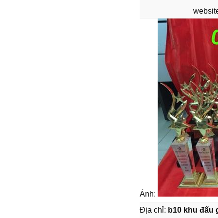
website
Ảnh:
Địa chỉ:
b10 khu đấu g