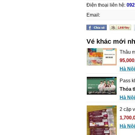
Điện thoại liên hệ:
092
Email:
Vé khác mới nh
Thâu m
95,000
Hà Nội
Pass k
Thỏa 
Hà Nội
2 cặp 
1,700,
Hà Nội