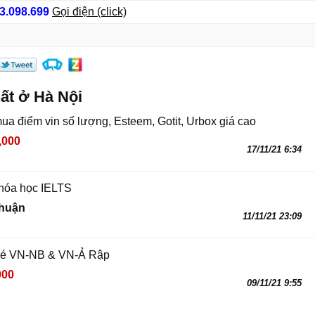
3.098.699
Gọi điện (click)
ất ở Hà Nội
ua điểm vin số lượng, Esteem, Gotit, Urbox giá cao
,000
17/11/21 6:34
hóa học IELTS
thuận
11/11/21 23:09
vé VN-NB & VN-Ả Rập
000
09/11/21 9:55