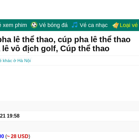
é xem phim
Vé bóng đá
Vé ca nhạc
Loại vé
ha lê thể thao, cúp pha lê thể thao
 lê vô địch golf, Cúp thể thao
é khác ở Hà Nội
/21 19:58
00
(
~ 28 USD
)