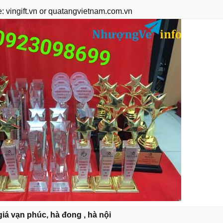
: vingift.vn or quatangvietnam.com.vn
iá vạn phúc, hà đong , hà nội