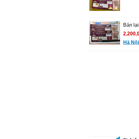
Bán lạ
2,200,
Hà Nội