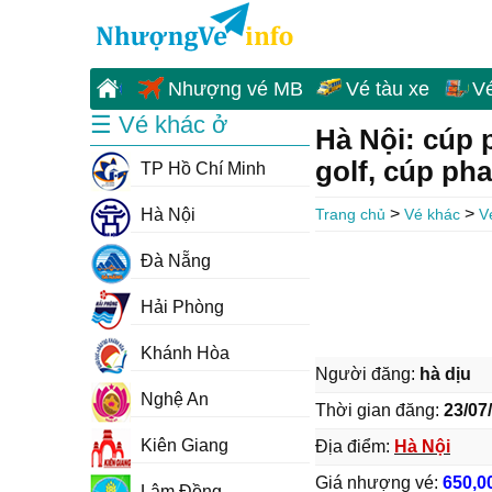
Nhượng vé MB
Vé tàu xe
V
☰ Vé khác ở
Hà Nội: cúp p
golf, cúp pha
TP Hồ Chí Minh
>
>
Hà Nội
Trang chủ
Vé khác
V
Đà Nẵng
Hải Phòng
Khánh Hòa
Người đăng:
hà dịu
Nghệ An
Thời gian đăng:
23/07
Kiên Giang
Địa điểm:
Hà Nội
Giá nhượng vé:
650,0
Lâm Đồng