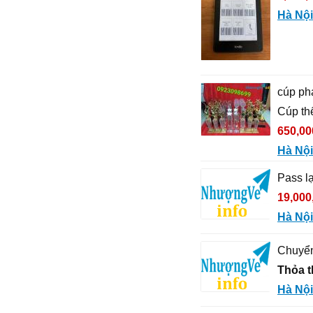
Hà Nội
cúp pha
Cúp th
650,00
Hà Nội
Pass lạ
19,000
Hà Nội
Chuyển
Thỏa 
Hà Nội