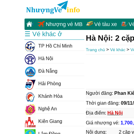
Nhượng vé MB
Vé tàu xe
V
☰ Vé khác ở
Hà Nội: 2 cặ
TP Hồ Chí Minh
>
>
Trang chủ
Vé khác
V
Hà Nội
Đà Nẵng
Hải Phòng
Người đăng:
Phan Ki
Khánh Hòa
Thời gian đăng:
09/11
Nghệ An
Địa điểm:
Hà Nội
Kiên Giang
Giá nhượng vé:
1,700
Nội dung:
2 cặp v
Lâm Đồng