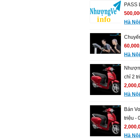
PASS 
500,00
Hà Nội
Chuyển
60,000
Hà Nội
Nhượng 
chỉ 2 t
2,000,
Hà Nội
Bán Vou
triệu 
2,000,
Hà Nội