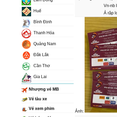
Vn-nb l
Huế
Ả rập l
Bình Định
Thanh Hóa
Quảng Nam
Đắk Lắk
Cần Thơ
Gia Lai
Nhượng vé MB
Vé tàu xe
Vé xem phim
Ảnh: