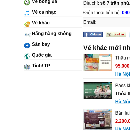
Vé bóng đá
Địa chỉ:
số 7 trần phú,
Vé ca nhạc
Điện thoại liên hệ:
090
Email:
Vé khác
Hãng hàng không
Sân bay
Vé khác mới nh
Quốc gia
Thâu m
Tỉnh/ TP
95,000
Hà Nội
Pass k
Thỏa 
Hà Nội
Bán lạ
2,200,
Hà Nội