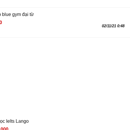
p blue gym đại từ
0
02/11/21 0:48
ọc Ielts Lango
,000