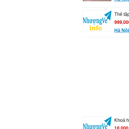
Thẻ tậ
999,00
Hà Nội
Khoá h
18,000