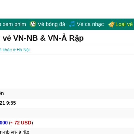
é xem phim
Vé bóng đá
Vé ca nhạc
Loại vé
p vé VN-NB & VN-Ả Rập
é khác ở Hà Nội
ên
/21 9:55
,000
(
~ 72 USD
)
n-nb vn- ả rập