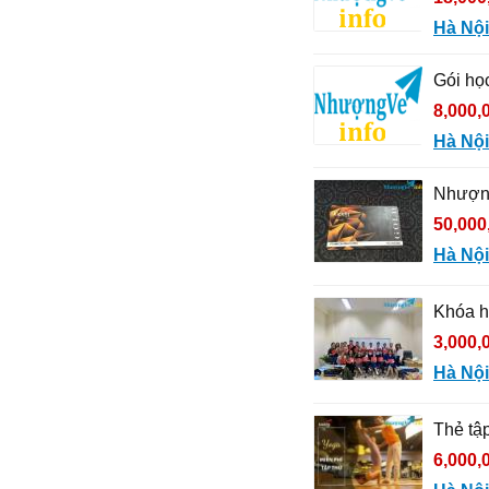
Hà Nội
Gói họ
8,000,
Hà Nội
Nhượng 
50,000
Hà Nội
Khóa h
3,000,
Hà Nội
Thẻ tậ
6,000,