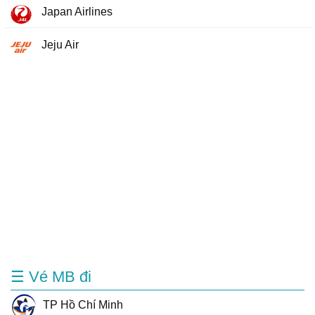
Japan Airlines
Jeju Air
☰ Vé MB đi
TP Hồ Chí Minh