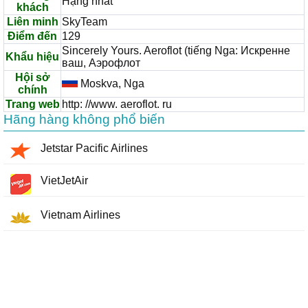
Hạng nhất
khách
Liên minh
SkyTeam
Điểm đến
129
Sincerely Yours. Aeroflot (tiếng Nga: Искренне
Khẩu hiệu
ваш, Аэрофлот
Hội sở
Moskva, Nga
chính
Trang web
http: //www. aeroflot. ru
Hãng hàng không phổ biến
Jetstar Pacific Airlines
VietJetAir
Vietnam Airlines