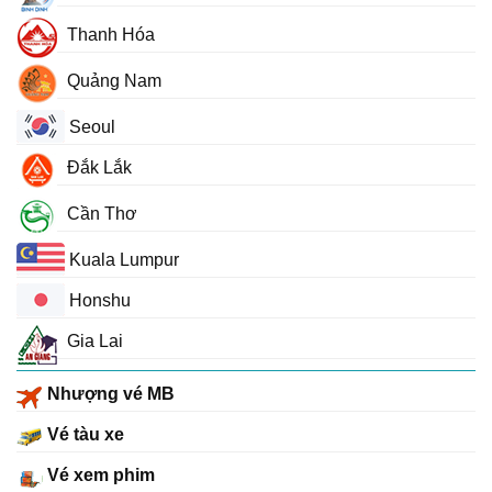
Thanh Hóa
Quảng Nam
Seoul
Đắk Lắk
Cần Thơ
Kuala Lumpur
Honshu
Gia Lai
Nhượng vé MB
Vé tàu xe
Vé xem phim