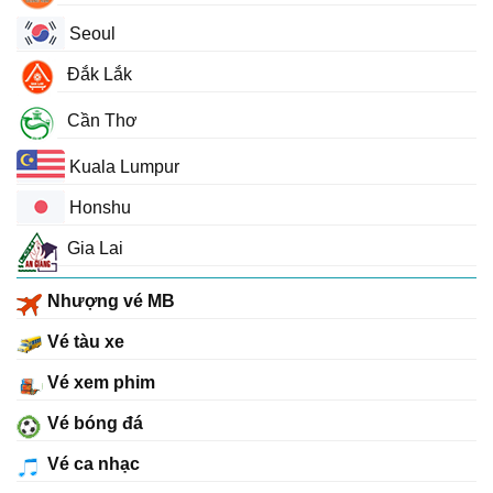
Seoul
Đắk Lắk
Cần Thơ
Kuala Lumpur
Honshu
Gia Lai
Nhượng vé MB
Vé tàu xe
Vé xem phim
Vé bóng đá
Vé ca nhạc