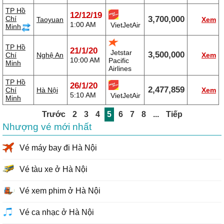
TP Hồ
12/12/19
Chí
3,700,000
Taoyuan
Xem
1:00 AM
VietJetAir
Minh
TP Hồ
21/1/20
Jetstar
3,500,000
Chí
Nghệ An
Xem
10:00 AM
Pacific
Minh
Airlines
TP Hồ
26/1/20
2,477,859
Chí
Hà Nội
Xem
5:10 AM
VietJetAir
Minh
Trước
2
3
4
5
6
7
8
...
Tiếp
Nhượng vé mới nhất
Vé máy bay đi Hà Nội
Vé tàu xe ở Hà Nội
Vé xem phim ở Hà Nội
Vé ca nhạc ở Hà Nội