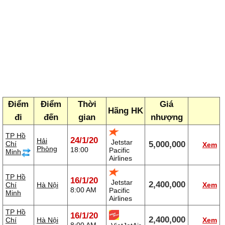
Điểm
Điểm
Thời
Giá
Hãng HK
đi
đến
gian
nhượng
TP Hồ
24/1/20
Hải
Jetstar
Chí
5,000,000
Xem
Phòng
18:00
Pacific
Minh
Airlines
TP Hồ
16/1/20
Jetstar
2,400,000
Chí
Hà Nội
Xem
8:00 AM
Pacific
Minh
Airlines
TP Hồ
16/1/20
2,400,000
Chí
Hà Nội
Xem