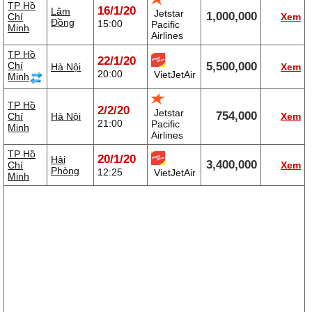
TP Hồ
16/1/20
Lâm
Jetstar
1,000,000
Chí
Xem
Đồng
15:00
Pacific
Minh
Airlines
TP Hồ
22/1/20
Chí
5,500,000
Hà Nội
Xem
20:00
VietJetAir
Minh
TP Hồ
2/2/20
Jetstar
754,000
Chí
Hà Nội
Xem
21:00
Pacific
Minh
Airlines
TP Hồ
20/1/20
Hải
3,400,000
Chí
Xem
Phòng
12:25
VietJetAir
Minh