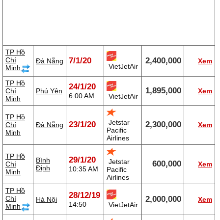
TP Hồ
Chí
7/1/20
2,400,000
Đà Nẵng
Xem
VietJetAir
Minh
TP Hồ
24/1/20
1,895,000
Chí
Phú Yên
Xem
6:00 AM
VietJetAir
Minh
TP Hồ
Jetstar
23/1/20
2,300,000
Chí
Đà Nẵng
Xem
Pacific
Minh
Airlines
TP Hồ
29/1/20
Bình
Jetstar
600,000
Chí
Xem
Định
10:35 AM
Pacific
Minh
Airlines
TP Hồ
28/12/19
Chí
2,000,000
Hà Nội
Xem
14:50
VietJetAir
Minh