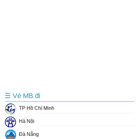
☰ Vé MB đi
TP Hồ Chí Minh
Hà Nội
Đà Nẵng