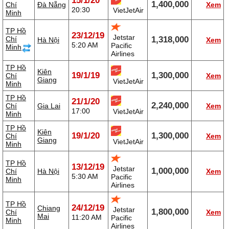
15/1/20
1,400,000
Chí
Đà Nẵng
Xem
20:30
VietJetAir
Minh
TP Hồ
23/12/19
Jetstar
Chí
1,318,000
Hà Nội
Xem
5:20 AM
Pacific
Minh
Airlines
TP Hồ
Kiên
19/1/19
1,300,000
Chí
Xem
Giang
VietJetAir
Minh
TP Hồ
21/1/20
2,240,000
Chí
Gia Lai
Xem
17:00
VietJetAir
Minh
TP Hồ
Kiên
19/1/20
1,300,000
Chí
Xem
Giang
VietJetAir
Minh
TP Hồ
13/12/19
Jetstar
1,000,000
Chí
Hà Nội
Xem
5:30 AM
Pacific
Minh
Airlines
TP Hồ
24/12/19
Chiang
Jetstar
1,800,000
Chí
Xem
Mai
11:20 AM
Pacific
Minh
Airlines