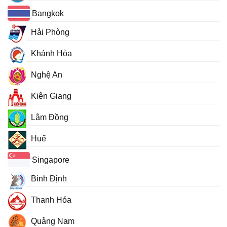
Bangkok
Hải Phòng
Khánh Hòa
Nghệ An
Kiên Giang
Lâm Đồng
Huế
Singapore
Bình Định
Thanh Hóa
Quảng Nam