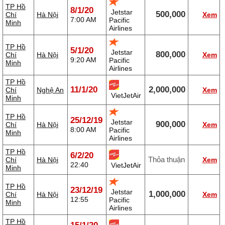
TP Hồ
8/1/20
Jetstar
500,000
Chí
Hà Nội
Xem
7:00 AM
Pacific
Minh
Airlines
TP Hồ
5/1/20
Jetstar
800,000
Chí
Hà Nội
Xem
9:20 AM
Pacific
Minh
Airlines
TP Hồ
11/1/20
2,000,000
Chí
Nghệ An
Xem
VietJetAir
Minh
TP Hồ
25/12/19
Jetstar
900,000
Chí
Hà Nội
Xem
8:00 AM
Pacific
Minh
Airlines
TP Hồ
6/2/20
Thỏa thuận
Chí
Hà Nội
Xem
22:40
VietJetAir
Minh
TP Hồ
23/12/19
Jetstar
1,000,000
Chí
Hà Nội
Xem
12:55
Pacific
Minh
Airlines
TP Hồ