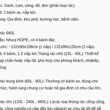
: Xanh, cam, vàng, đỏ, đen (phân loại rác).
: 2 bánh xe, nắp kín.
ng: Gia đình, khu phố, trường học, bệnh viện.
rác 660L
liệu: Nhựa HDPE, có 4 bánh đặc.
hước: ~132x90x108cm (1 nắp) / 132x90x120cm (2 nắp).
 4 bánh, 1-2 nắp kín.Thùng rác nhỏ (15L - 40L): Thiết kế
ạp chân hoặc nắp lật, phù hợp cho phòng khách, nhàbếp,
òng.
rác trung bình (60L - 90L): Thường có bánh xe, dùng cho
 học, hành lang chung cư hoặc hộ gia đình có nhu cầu lớn.
ác lớn (120L - 240L - 660L): Làcác loại thùng rác công cộng,
ác công nghiệp có nắp đậy kín vàbánh xe chịu tải tốt để dễ