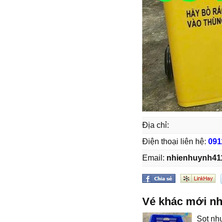
Địa chỉ:
Điện thoại liên hệ:
091
Email:
nhienhuynh41
Vé khác mới nh
Sọt nh