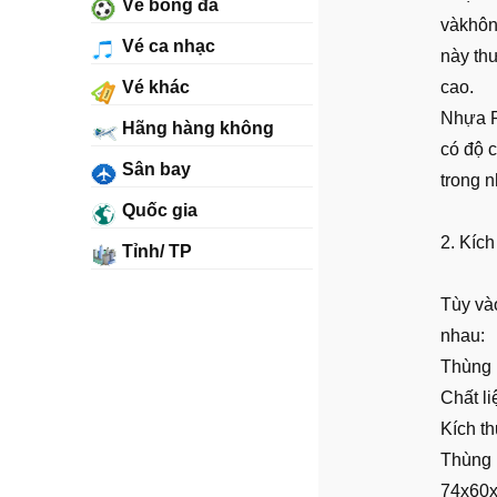
Vé bóng đá
vàkhông
Vé ca nhạc
này th
Vé khác
cao.
Nhựa P
Hãng hàng không
có độ 
Sân bay
trong n
Quốc gia
2. Kíc
Tỉnh/ TP
Tùy và
nhau:
Thùng 
Chất l
Kích t
Thùng 
74x60x