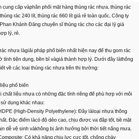
 cung cấp vàphân phối mặt hàng thùng rác nhựa, thùng rác
, thùng rác 240 lít, thùng rác 660 lít giá rẻ toàn quốc, Công ty
han Khánh Đăng chuyên sĩ thùng rác cho các đại lý giá
ợp lý, rẻ.
rác nhựa làgiải pháp phổ biến nhất hiện nay để thu gom rác
ờ tính tiện dụng, bền bỉ vàgiá thành hợp lý. Dưới đây làthông
 tiết về các loại thùng rác nhựa trên thị trường:
liệu phổ biến
i chất liệu nhựa có những đặc tính riêng để phù hợp với môi
 sử dụng khác nhau:
DPE (High-Density Polyethylene): Đây làloại nhựa thông
hất. Đặc điểm làcó độ dẻo cao, chịu được va đập tốt, bề mặt
ịn dễ vệ sinh vàkhông bị ảnh hưởng bởi thời tiết nắng mưa.
omposite: Có khả năng chịu lực cực tốt, chống cháy