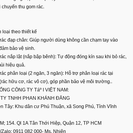
i chuyển thu gom rác.
 loại theo thiết kế
rác đạp chân: Giúp người dùng không cần chạm tay vào
 đảm bảo vệ sinh.
ác nắp lật (nắp bập bênh): Tự động đóng kín sau khi bỏ rác,
ùi hiệu quả.
ác phân loại (2 ngăn, 3 ngăn): Hỗ trợ phân loại rác tại
rác hữu cơ, rác vô cơ), góp phần bảo vệ môi trường..
ỐNG CÔNG TY Táº I VIỆT NAM:
 TY TNHH PHAN KHÁNH ĐĂNG
ền Tây: Khu dân cư Phú Thuận, xã Song Phú, Tỉnh Vĩnh
M; 154. Ql 1A Tân Thới Hiệp, Quận 12, TP HCM
e/Zalo: 0911 082 000- Ms. Nhiên