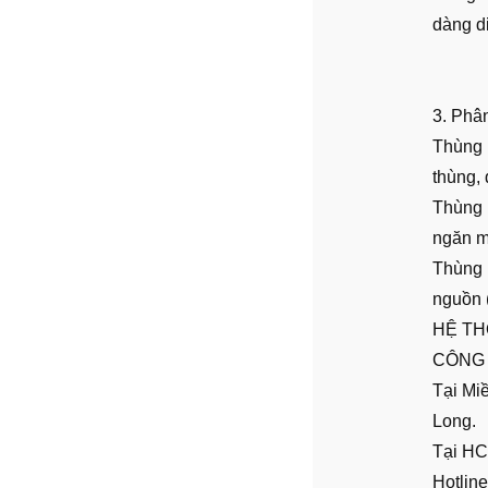
dàng d
3. Phân
Thùng 
thùng,
Thùng r
ngăn m
Thùng r
nguồn (
HỆ TH
CÔNG
Tại Mi
Long.
Tại HC
Hotlin