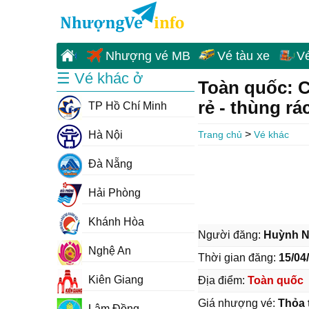
Nhượng vé MB
Vé tàu xe
V
☰ Vé khác ở
Toàn quốc: C
rẻ - thùng rá
TP Hồ Chí Minh
>
Hà Nội
Trang chủ
Vé khác
Đà Nẵng
Hải Phòng
Khánh Hòa
Người đăng:
Huỳnh N
Nghệ An
Thời gian đăng:
15/04
Kiên Giang
Địa điểm:
Toàn quốc
Giá nhượng vé:
Thỏa 
Lâm Đồng