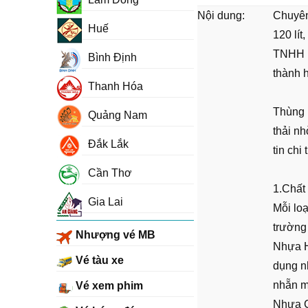
Nội dung:
Chuyên
Huế
120 lít
TNHH P
Bình Định
thành h
Thanh Hóa
Thùng 
Quảng Nam
thải nh
Đắk Lắk
tin chi
Cần Thơ
1.Chất 
Gia Lai
Mỗi loạ
trường
Nhượng vé MB
Nhựa H
Vé tàu xe
dụng n
nhẵn m
Vé xem phim
Nhựa C