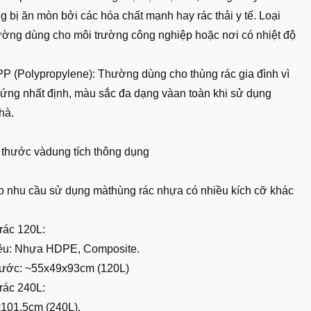
 bị ăn mòn bởi các hóa chất mạnh hay rác thải y tế. Loại
ường dùng cho môi trường công nghiệp hoặc nơi có nhiệt độ
P (Polypropylene): Thường dùng cho thùng rác gia đình vì
cứng nhất định, màu sắc đa dạng vàan toàn khi sử dụng
hà.
h thước vàdung tích thông dụng
o nhu cầu sử dụng màthùng rác nhựa có nhiều kích cỡ khác
rác 120L:
iệu: Nhựa HDPE, Composite.
hước: ~55x49x93cm (120L)
rác 240L:
101.5cm (240L).