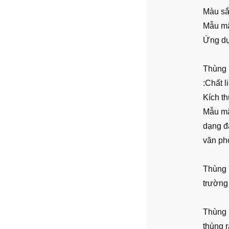
Màu sắc
Mẫu mã
Ứng dụ
Thùng 
:Chất 
Kích t
Mẫu mã:
dạng đ
văn ph
Thùng 
trường
Thùng r
thùng r