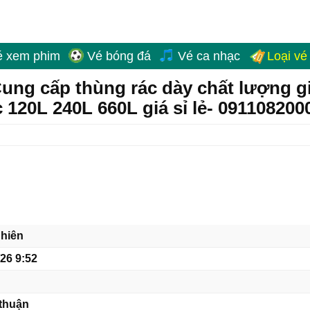
é xem phim
Vé bóng đá
Vé ca nhạc
Loại vé
ung cấp thùng rác dày chất lượng g
c 120L 240L 660L giá sỉ lẻ- 091108200
hiên
/26 9:52
thuận