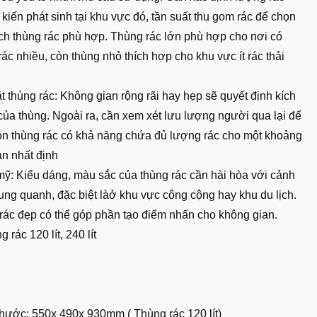
 kiến phát sinh tại khu vực đó, tần suất thu gom rác để chọn
ích thùng rác phù hợp. Thùng rác lớn phù hợp cho nơi có
ác nhiều, còn thùng nhỏ thích hợp cho khu vực ít rác thải
đặt thùng rác: Không gian rộng rãi hay hẹp sẽ quyết định kích
của thùng. Ngoài ra, cần xem xét lưu lượng người qua lại để
ọn thùng rác có khả năng chứa đủ lượng rác cho một khoảng
an nhất định
ỹ: Kiểu dáng, màu sắc của thùng rác cần hài hòa với cảnh
ung quanh, đặc biệt làở khu vực công cộng hay khu du lịch.
rác đẹp có thể góp phần tạo điểm nhấn cho không gian.
g rác 120 lít, 240 lít
thước: 550x 490x 930mm ( Thùng rác 120 lít)