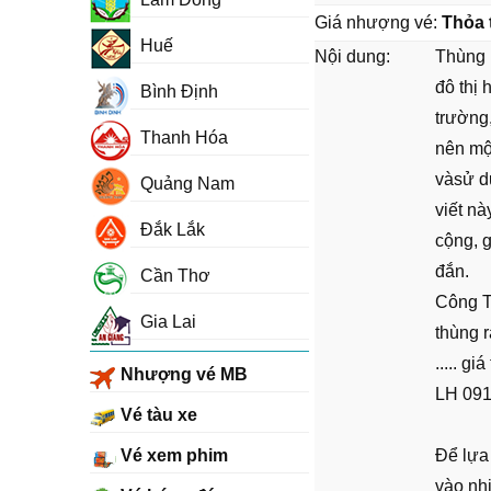
Giá nhượng vé:
Thỏa 
Huế
Nội dung:
Thùng 
đô thị 
Bình Định
trường,
Thanh Hóa
nên mộ
vàsử d
Quảng Nam
viết nà
Đắk Lắk
cộng, 
đắn.
Cần Thơ
Công T
Gia Lai
thùng r
..... g
Nhượng vé MB
LH 091
Vé tàu xe
Vé xem phim
Để lựa
vào nh