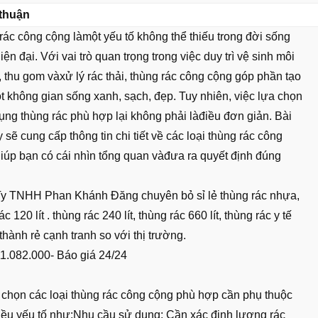
thuận
rác công cộng làmột yếu tố không thể thiếu trong đời sống
hiện đại. Với vai trò quan trọng trong việc duy trì vệ sinh môi
 thu gom vàxử lý rác thải, thùng rác công cộng góp phần tạo
t không gian sống xanh, sạch, đẹp. Tuy nhiên, việc lựa chọn
ụng thùng rác phù hợp lại không phải làđiều đơn giản. Bài
y sẽ cung cấp thông tin chi tiết về các loại thùng rác công
giúp bạn có cái nhìn tổng quan vàđưa ra quyết định đúng
y TNHH Phan Khánh Đăng chuyên bỏ sỉ lẻ thùng rác nhựa,
ác 120 lít . thùng rác 240 lít, thùng rác 660 lít, thùng rác y tế
iá thành rẻ cạnh tranh so với thị trường.
1.082.000- Báo giá 24/24
 chọn các loại thùng rác công cộng phù hợp cần phụ thuộc
iều yếu tố như:Nhu cầu sử dụng: Cần xác định lượng rác