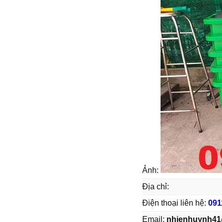
Ảnh:
Địa chỉ:
Điện thoại liên hệ:
091
Email:
nhienhuynh41