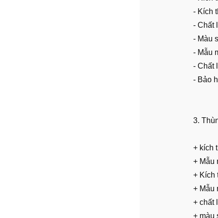
- Kích 
- Chất
- Màu 
- Mẫu m
- Chất
- Bảo 
3. Thùn
+ kích
+ Mẫu 
+ Kích
+ Mẫu 
+ chất
+ màu s