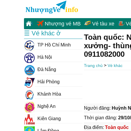
Nhượng vé MB
Vé tàu xe
V
☰ Vé khác ở
Toàn quốc: N
xưởng- thùng 
TP Hồ Chí Minh
0911082000
Hà Nội
>
Trang chủ
Vé khác
Đà Nẵng
Hải Phòng
Khánh Hòa
Nghệ An
Người đăng:
Huỳnh N
Thời gian đăng:
29/10
Kiên Giang
Địa điểm:
Toàn quốc
Lâm Đồng