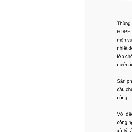
Thùng 
HDPE h
mòn vư
nhiệt đ
lớp ch
dưới á
Sản ph
cầu ch
cộng.
Với đặc
công ng
xử lý r