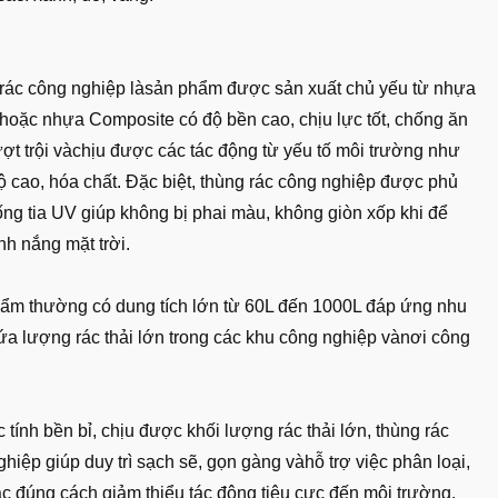
rác công nghiệp làsản phẩm được sản xuất chủ yếu từ nhựa
oặc nhựa Composite có độ bền cao, chịu lực tốt, chống ăn
ợt trội vàchịu được các tác động từ yếu tố môi trường như
ộ cao, hóa chất. Đặc biệt, thùng rác công nghiệp được phủ
ống tia UV giúp không bị phai màu, không giòn xốp khi để
nh nắng mặt trời.
ẩm thường có dung tích lớn từ 60L đến 1000L đáp ứng nhu
ứa lượng rác thải lớn trong các khu công nghiệp vànơi công
 tính bền bỉ, chịu được khối lượng rác thải lớn, thùng rác
hiệp giúp duy trì sạch sẽ, gọn gàng vàhỗ trợ việc phân loại,
ác đúng cách giảm thiểu tác động tiêu cực đến môi trường.