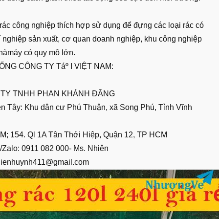
rác công nghiệp thích hợp sử dụng để đựng các loại rác có
xí nghiệp sản xuất, cơ quan doanh nghiệp, khu công nghiệp
hàmáy có quy mô lớn.
ỐNG CÔNG TY Táº I VIỆT NAM:
 TY TNHH PHAN KHÁNH ĐĂNG
ền Tây: Khu dân cư Phú Thuận, xã Song Phú, Tỉnh Vĩnh
M; 154. Ql 1A Tân Thới Hiệp, Quận 12, TP HCM
e/Zalo: 0911 082 000- Ms. Nhiên
hienhuynh411@gmail.com