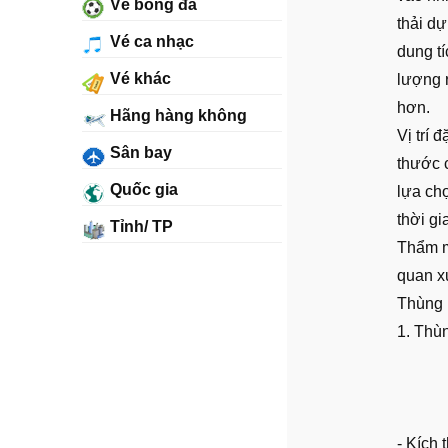
Vé bóng đá
thải dự
Vé ca nhạc
dung t
Vé khác
lượng r
hơn.
Hãng hàng không
Vị trí 
Sân bay
thước 
Quốc gia
lựa ch
thời gi
Tỉnh/ TP
Thẩm m
quan x
Thùng 
1. Thùn
- Kích 