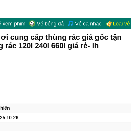
é xem phim
Vé bóng đá
Vé ca nhạc
Loại vé
ơi cung cấp thùng rác giá gốc tận
rác 120l 240l 660l giá rẻ- lh
hiên
/25 10:26